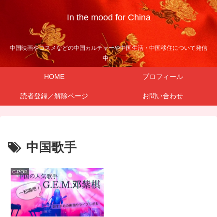
In the mood for China
中国映画やコスメなどの中国カルチャーや中国生活・中国移住について発信
中。
HOME
プロフィール
読者登録／解除ページ
お問い合わせ
中国歌手
C-POP