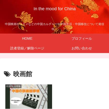
In the mood for China
中国映画やコスメなどの中国カルチャーや中国生活・中国移住について発信
中。
HOME
プロフィール
読者登録／解除ページ
お問い合わせ
映画館
中国生活情報