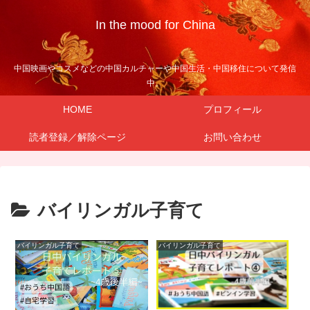
In the mood for China
中国映画やコスメなどの中国カルチャーや中国生活・中国移住について発信
中。
HOME
プロフィール
読者登録／解除ページ
お問い合わせ
バイリンガル子育て
バイリンガル子育て
バイリンガル子育て