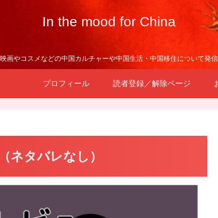
In the mood for China
映画やコスメなどの中国カルチャーや中国生活・中国移住について発信
プロフィール
読者登録／解除ページ
（ネタバレなし）