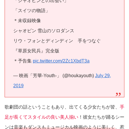
「シャオピンとの出会い」
「スイツの物語」
＊未収録映像
シャオピン 雪山のソロダンス
リウ・フォンとディンディン 手をつなぐ
『草原女民兵』完全版
＊予告集
pic.twitter.com/2Zc1XbdT3a
— 映画「芳華-Youth-」 (@houkayouth)
July 29,
2019
歌劇団の話ということもあり、出てくる少女たちが皆、
手
足が長くてスタイルの良い美人揃い
！彼女たちが踊るシー
ンは
音楽もダンスもミュージカル映画のように美しく
、惹