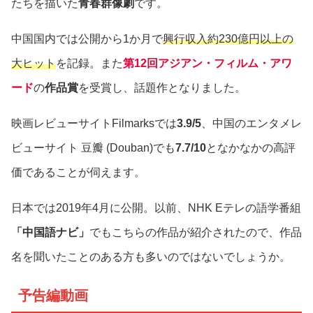
たちを描いた
青春群像劇
です。
中国国内では公開から1か月で
興行収入約230億円以上の
大ヒット
を記録。また
第12回アジアン・フィルム・アワ
ード
の
作品賞
を受賞し、話題作となりました。
映画レビューサイトFilmarksでは
3.9/5
、中国のエンタメレ
ビューサイト 豆瓣 (Douban)でも
7.7/10
となかなかの高評
価であることが伺えます。
日本では2019年4月に公開。以前、NHK Eテレの語学番組
「中国語ナビ」
でもこちらの作品が紹介されたので、作品
名を聞いたことのある方も多いのではないでしょうか。
予告編動画