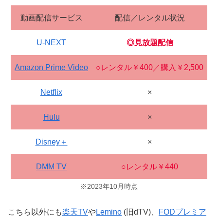
動画配信サービス
配信／レンタル状況
U-NEXT
◎見放題配信
Amazon Prime Video
○レンタル￥400／購入￥2,500
Netflix
×
Hulu
×
Disney＋
×
DMM TV
○レンタル￥440
※2023年10月時点
こちら以外にも
楽天TV
や
Lemino
(旧dTV)、
FODプレミア