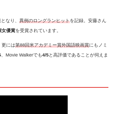
題となり、
異例のロングランヒット
を記録。安藤さん
演女優賞
を受賞されています。
、更には
第88回米アカデミー賞外国語映画賞
にもノミ
5
、Movie Walkerでも
4/5
と高評価であることが伺えま