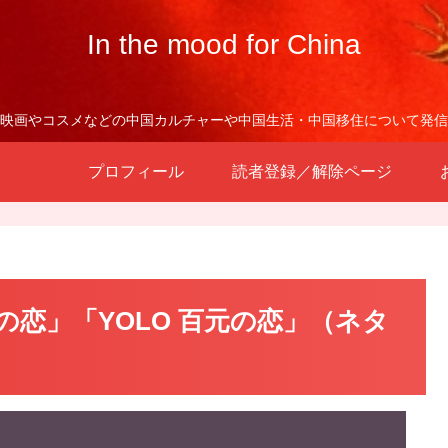
In the mood for China
映画やコスメなどの中国カルチャーや中国生活・中国移住について発信
プロフィール
読者登録／解除ページ
恋」「YOLO 百元の恋」（ネタ