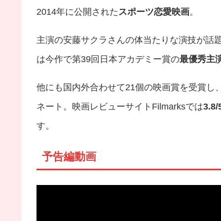
2014年に公開された
スポーツ恋愛映画
。
主演の安藤サクラさんの体当たりな演技が話
は今作で第39回日本アカデミー賞の
最優秀主
他にも国内外合わせて21個の映画賞を受賞し
ネート。映画レビューサイトFilmarksでは
3.8/
す。
予告編動画