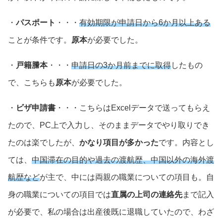
・
パスポート
・・・
有効期限が申請日から6か月以上ある
ことが条件です。
原本
が必要でした。
・
戸籍謄本
・・・
申請日の3か月前までに取得
したもの
で、こちらも
原本
が必要でした。
・
ビザ申請書
・・・こちらはExcelデータで送ってもらえ
たので、PC上で入力し、そのままデータでやり取りでき
たのは楽でしたが、
かなり項目が多かった
です。内容とし
ては、
中国滞在の目的や過去の渡航歴、中国以外の海外渡
航歴など
が主で、中には両親の職業についての項目も。自
身の職業についての項目では
直属の上司の連絡先
まで記入
が必要で、私の場合は出産後既に退職していたので、わざ