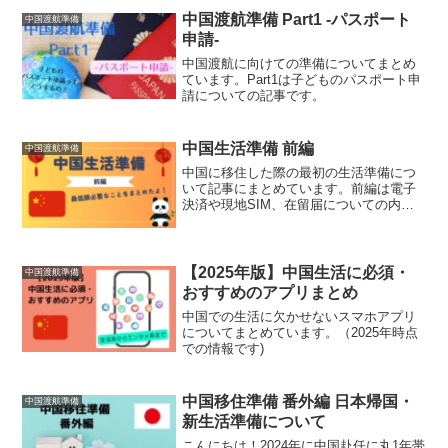
中国渡航準備 Part1 -パスポート
中国渡航準備
申請-
中国渡航に向けての準備についてまとめ
ています。Part1は子どものパスポート申
請についての記事です。
中国生活準備 前編
中国渡航準備
中国に移住した際の最初の生活準備につ
いて記事にまとめています。前編は電子
決済や現地SIM、在留届についての内容
です。
【2025年版】中国生活に必須・
中国渡航準備
おすすめのアプリまとめ
中国での生活に欠かせないスマホアプリ
についてまとめています。（2025年時点
での情報です)
中国移住準備 番外編 日本帰国・
中国渡航準備
新生活準備について
こんにちは！2024年に中国赴任に丸1年帯