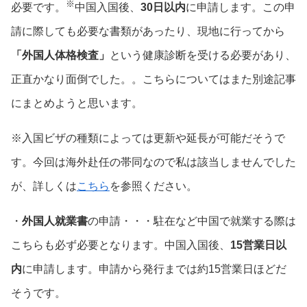
※
必要です。
中国入国後、
30日以内
に申請します。この申
請に際しても必要な書類があったり、現地に行ってから
「外国人体格検査」
という健康診断を受ける必要があり、
正直かなり面倒でした。。こちらについてはまた別途記事
にまとめようと思います。
※入国ビザの種類によっては更新や延長が可能だそうで
す。今回は海外赴任の帯同なので私は該当しませんでした
が、詳しくは
こちら
を参照ください。
・
外国人就業書
の申請・・・駐在など中国で就業する際は
こちらも必ず必要となります。中国入国後、
15営業日以
内
に申請します。申請から発行までは約15営業日ほどだ
そうです。