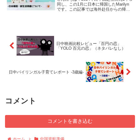
同し、この1月に日本に帰国したMarilyn
です。この記事では海外赴任からの帰国
に際して必要だった手続きや準備につい
てまとめています。海外赴任などの長期
の海外生活から帰国される方の参考にな
れば嬉しい...
日中映画比較レビュー「百円の恋」
「YOLO 百元の恋」（ネタバレなし）
日中バイリンガル子育てレポート -3歳編-
コメント
コメントを書き込む
ホーム
中国渡航準備