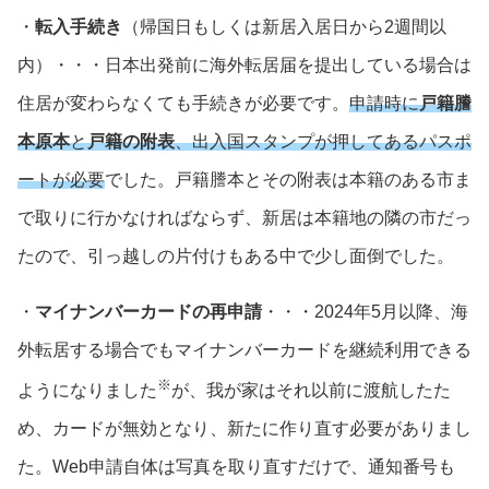
・
転入手続き
（帰国日もしくは新居入居日から2週間以
内）・・・日本出発前に海外転居届を提出している場合は
住居が変わらなくても手続きが必要です。
申請時に
戸籍謄
本原本
と
戸籍の附表
、出入国スタンプが押してあるパスポ
ートが必要
でした。戸籍謄本とその附表は本籍のある市ま
で取りに行かなければならず、新居は本籍地の隣の市だっ
たので、引っ越しの片付けもある中で少し面倒でした。
・
マイナンバーカードの再申請
・・・2024年5月以降、海
外転居する場合でもマイナンバーカードを継続利用できる
※
ようになりました
が、我が家はそれ以前に渡航したた
め、カードが無効となり、新たに作り直す必要がありまし
た。Web申請自体は写真を取り直すだけで、通知番号も