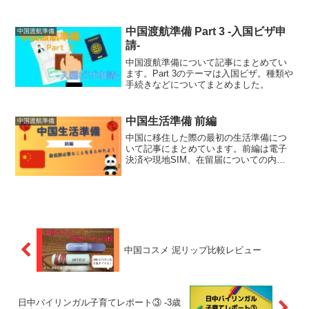
中国渡航準備 Part 3 -入国ビザ申
中国渡航準備
請-
中国渡航準備について記事にまとめてい
ます。Part 3のテーマは入国ビザ。種類や
手続きなどについてまとめました。
中国生活準備 前編
中国渡航準備
中国に移住した際の最初の生活準備につ
いて記事にまとめています。前編は電子
決済や現地SIM、在留届についての内容
です。
中国コスメ 泥リップ比較レビュー
日中バイリンガル子育てレポート③ -3歳