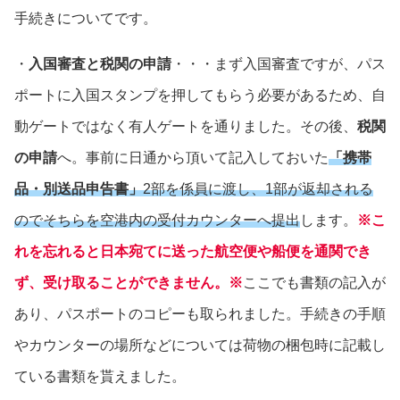
手続きについてです。
・
入国審査と税関の申請
・・・まず入国審査ですが、パス
ポートに入国スタンプを押してもらう必要があるため、自
動ゲートではなく有人ゲートを通りました。その後、
税関
の申請
へ。事前に日通から頂いて記入しておいた
「携帯
品・別送品申告書」
2部を係員に渡し、1部が返却される
のでそちらを空港内の受付カウンターへ提出
します。
※
こ
れを忘れると日本宛てに送った航空便や船便を通関でき
ず、受け取ることができません。
※
ここでも書類の記入が
あり、パスポートのコピーも取られました。手続きの手順
やカウンターの場所などについては荷物の梱包時に記載し
ている書類を貰えました。