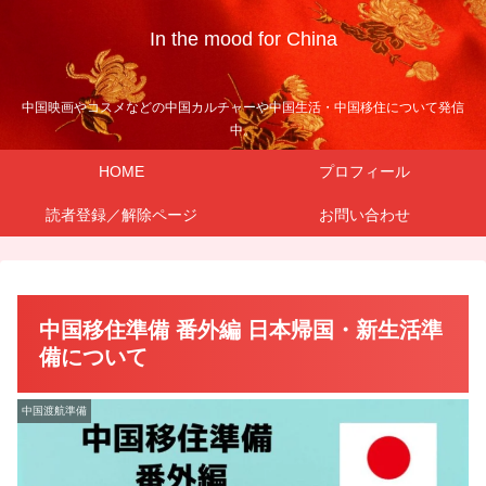
In the mood for China
中国映画やコスメなどの中国カルチャーや中国生活・中国移住について発信
中。
HOME
プロフィール
読者登録／解除ページ
お問い合わせ
中国移住準備 番外編 日本帰国・新生活準
備について
中国渡航準備